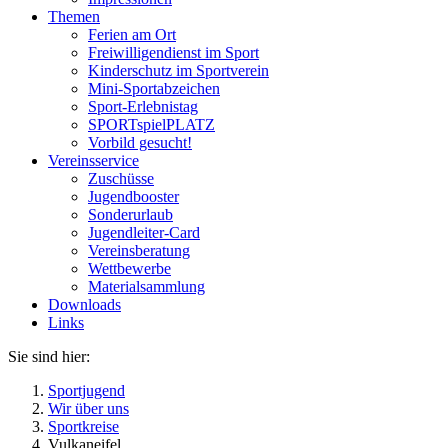
Themen
Ferien am Ort
Freiwilligendienst im Sport
Kinderschutz im Sportverein
Mini-Sportabzeichen
Sport-Erlebnistag
SPORTspielPLATZ
Vorbild gesucht!
Vereinsservice
Zuschüsse
Jugendbooster
Sonderurlaub
Jugendleiter-Card
Vereinsberatung
Wettbewerbe
Materialsammlung
Downloads
Links
Sie sind hier:
Sportjugend
Wir über uns
Sportkreise
Vulkaneifel