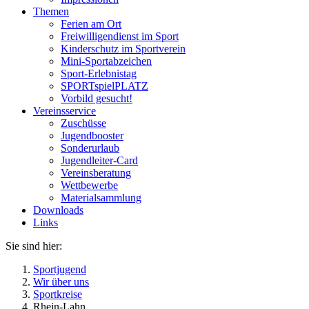
Themen
Ferien am Ort
Freiwilligendienst im Sport
Kinderschutz im Sportverein
Mini-Sportabzeichen
Sport-Erlebnistag
SPORTspielPLATZ
Vorbild gesucht!
Vereinsservice
Zuschüsse
Jugendbooster
Sonderurlaub
Jugendleiter-Card
Vereinsberatung
Wettbewerbe
Materialsammlung
Downloads
Links
Sie sind hier:
Sportjugend
Wir über uns
Sportkreise
Rhein-Lahn