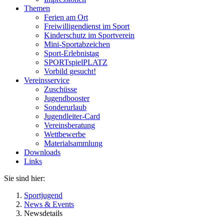
Themen
Ferien am Ort
Freiwilligendienst im Sport
Kinderschutz im Sportverein
Mini-Sportabzeichen
Sport-Erlebnistag
SPORTspielPLATZ
Vorbild gesucht!
Vereinsservice
Zuschüsse
Jugendbooster
Sonderurlaub
Jugendleiter-Card
Vereinsberatung
Wettbewerbe
Materialsammlung
Downloads
Links
Sie sind hier:
Sportjugend
News & Events
Newsdetails