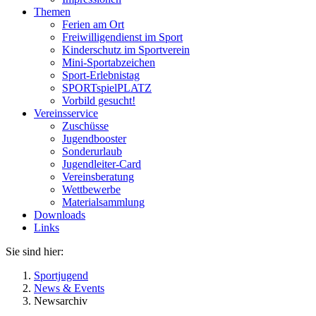
Themen
Ferien am Ort
Freiwilligendienst im Sport
Kinderschutz im Sportverein
Mini-Sportabzeichen
Sport-Erlebnistag
SPORTspielPLATZ
Vorbild gesucht!
Vereinsservice
Zuschüsse
Jugendbooster
Sonderurlaub
Jugendleiter-Card
Vereinsberatung
Wettbewerbe
Materialsammlung
Downloads
Links
Sie sind hier:
Sportjugend
News & Events
Newsarchiv