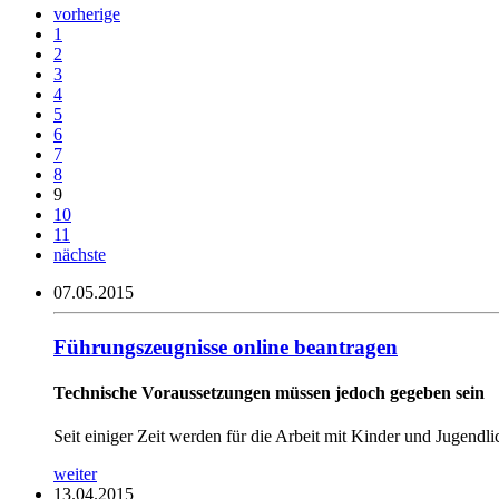
vorherige
1
2
3
4
5
6
7
8
9
10
11
nächste
07.05.2015
Führungszeugnisse online beantragen
Technische Voraussetzungen müssen jedoch gegeben sein
Seit einiger Zeit werden für die Arbeit mit Kinder und Jugendl
weiter
13.04.2015