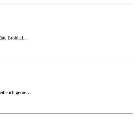
tätte Brohltal…
treibe ich gerne…